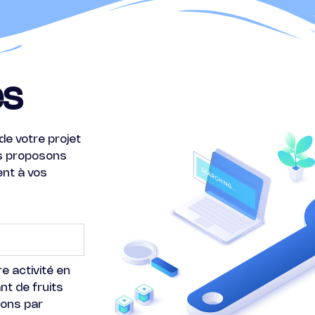
es
e votre projet
ous proposons
nt à vos
re activité en
nt de fruits
ions par